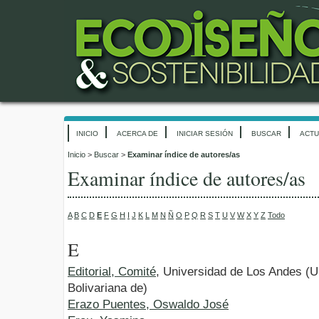
INICIO
ACERCA DE
INICIAR SESIÓN
BUSCAR
ACTU
Inicio
>
Buscar
>
Examinar índice de autores/as
Examinar índice de autores/as
A
B
C
D
E
F
G
H
I
J
K
L
M
N
Ñ
O
P
Q
R
S
T
U
V
W
X
Y
Z
Todo
E
Editorial, Comité
, Universidad de Los Andes (U
Bolivariana de)
Erazo Puentes, Oswaldo José