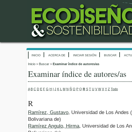
INICIO
ACERCA DE
INICIAR SESIÓN
BUSCAR
ACTU
Inicio
>
Buscar
>
Examinar índice de autores/as
Examinar índice de autores/as
A
B
C
D
E
F
G
H
I
J
K
L
M
N
Ñ
O
P
Q
R
S
T
U
V
W
X
Y
Z
Todo
R
Ramírez, Gustavo
, Universidad de Los Andes 
Bolivariana de)
Ramírez Angulo, Hirma
, Universidad de Los A