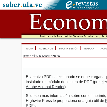
INICIO
ACERCA DE
INICIAR SESIÓN
BUSCAR
ACTU
Inicio
>
Núm. 41 (2016)
>
Flórez
El archivo PDF seleccionado se debe cargar aqu
instalado un módulo de lectura de PDF (por eje
Adobe Acrobat Reader
).
Si desea más información sobre cómo imprimir, 
Highwire Press le proporciona una guía útil de
P
PDFs
.