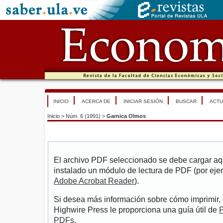
INICIO
ACERCA DE
INICIAR SESIÓN
BUSCAR
ACTU
Inicio
>
Núm. 6 (1991)
>
Garnica Olmos
El archivo PDF seleccionado se debe cargar aqu
instalado un módulo de lectura de PDF (por eje
Adobe Acrobat Reader
).
Si desea más información sobre cómo imprimir, 
Highwire Press le proporciona una guía útil de
P
PDFs
.