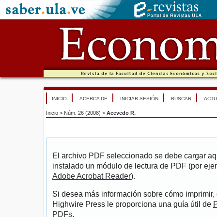
INICIO
ACERCA DE
INICIAR SESIÓN
BUSCAR
ACTU
Inicio
>
Núm. 26 (2008)
>
Acevedo R.
El archivo PDF seleccionado se debe cargar aqu
instalado un módulo de lectura de PDF (por eje
Adobe Acrobat Reader
).
Si desea más información sobre cómo imprimir, 
Highwire Press le proporciona una guía útil de
P
PDFs
.