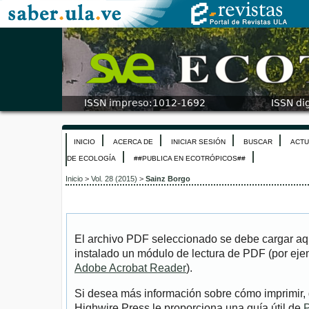
INICIO
ACERCA DE
INICIAR SESIÓN
BUSCAR
ACTU
DE ECOLOGÍA
##PUBLICA EN ECOTRÓPICOS##
Inicio
>
Vol. 28 (2015)
>
Sainz Borgo
El archivo PDF seleccionado se debe cargar aqu
instalado un módulo de lectura de PDF (por eje
Adobe Acrobat Reader
).
Si desea más información sobre cómo imprimir, 
Highwire Press le proporciona una guía útil de
P