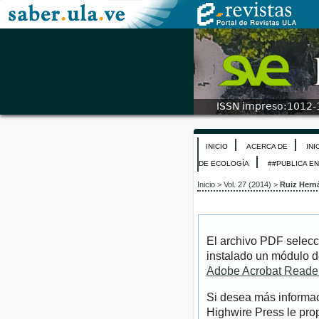
INICIO
ACERCA DE
INI
DE ECOLOGÍA
##PUBLICA E
Inicio
>
Vol. 27 (2014)
>
Ruiz Hern
El archivo PDF selecc
instalado un módulo d
Adobe Acrobat Reade
Si desea más informac
Highwire Press le pro