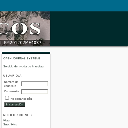
OPEN JOURNAL SYSTEMS
Servicio de ayuda de la revista
USUARIO/A
Nombre de
usuario/a
Contraseña
No cerrar sesión
NOTIFICACIONES
Vista
Suscribirse