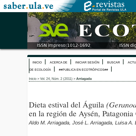
INICIO
ACERCA DE
INICIAR SESIÓN
BUSCAR
ACTU
DE ECOLOGÍA
##PUBLICA EN ECOTRÓPICOS##
Inicio
>
Vol. 24, Núm. 2 (2011)
>
Arriagada
(Geranoa
Dieta estival del Águila
en la región de Aysén, Patagonia
Aldo M. Arriagada, José L. Arriagada, Luisa A.