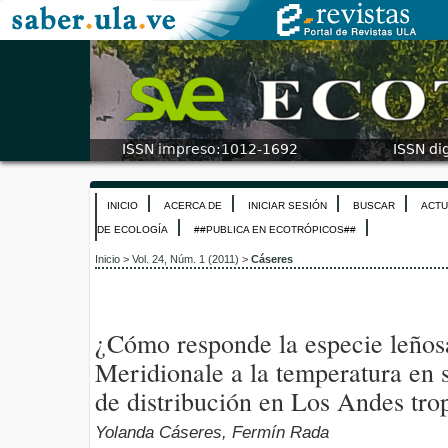
INICIO
ACERCA DE
INICIAR SESIÓN
BUSCAR
ACTU
DE ECOLOGÍA
##PUBLICA EN ECOTRÓPICOS##
Inicio
>
Vol. 24, Núm. 1 (2011)
>
Cáseres
¿Cómo responde la especie leño
Meridionale a la temperatura en su
de distribución en Los Andes tro
Yolanda Cáseres, Fermín Rada