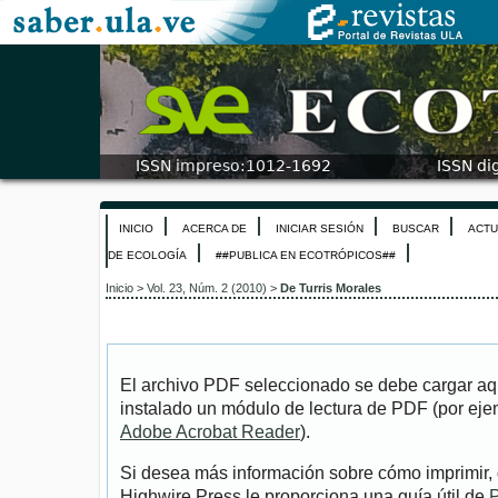
INICIO
ACERCA DE
INICIAR SESIÓN
BUSCAR
ACTU
DE ECOLOGÍA
##PUBLICA EN ECOTRÓPICOS##
Inicio
>
Vol. 23, Núm. 2 (2010)
>
De Turris Morales
El archivo PDF seleccionado se debe cargar aqu
instalado un módulo de lectura de PDF (por eje
Adobe Acrobat Reader
).
Si desea más información sobre cómo imprimir, 
Highwire Press le proporciona una guía útil de
P