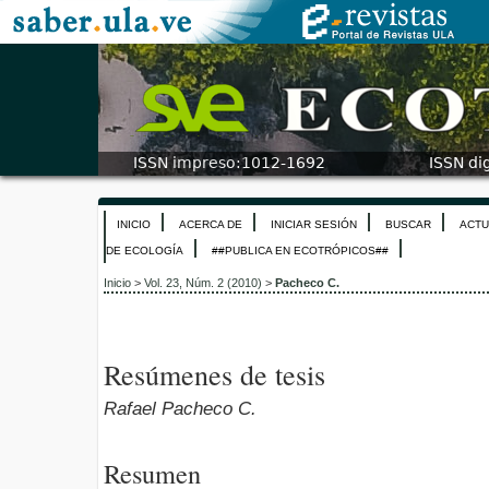
INICIO
ACERCA DE
INICIAR SESIÓN
BUSCAR
ACTU
DE ECOLOGÍA
##PUBLICA EN ECOTRÓPICOS##
Inicio
>
Vol. 23, Núm. 2 (2010)
>
Pacheco C.
Resúmenes de tesis
Rafael Pacheco C.
Resumen