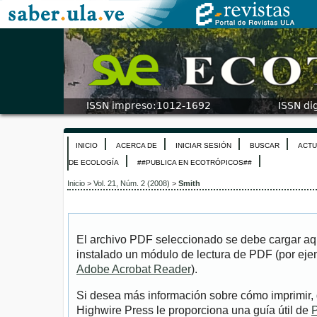
INICIO
ACERCA DE
INICIAR SESIÓN
BUSCAR
ACTU
DE ECOLOGÍA
##PUBLICA EN ECOTRÓPICOS##
Inicio
>
Vol. 21, Núm. 2 (2008)
>
Smith
El archivo PDF seleccionado se debe cargar aqu
instalado un módulo de lectura de PDF (por eje
Adobe Acrobat Reader
).
Si desea más información sobre cómo imprimir, 
Highwire Press le proporciona una guía útil de
P