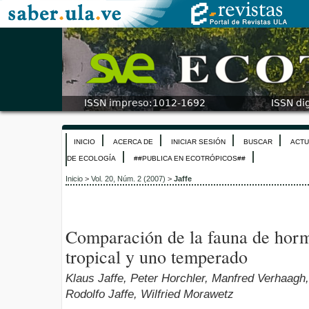
INICIO
ACERCA DE
INICIAR SESIÓN
BUSCAR
ACTU
DE ECOLOGÍA
##PUBLICA EN ECOTRÓPICOS##
Inicio
>
Vol. 20, Núm. 2 (2007)
>
Jaffe
Comparación de la fauna de horm
tropical y uno temperado
Klaus Jaffe, Peter Horchler, Manfred Verhaagh
Rodolfo Jaffe, Wilfried Morawetz