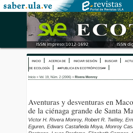
INICIO
ACERCA DE
INICIAR SESIÓN
BUSCAR
ACTU
DE ECOLOGÍA
##PUBLICA EN ECOTRÓPICOS##
Inicio
>
Vol. 19, Núm. 2 (2006)
>
Rivera Monroy
Aventuras y desventuras en Maco
de la ciénaga grande de Santa M
Victor H. Rivera Monroy, Robert R. Twilley, Er
Eguren, Edwars Castañeda Moya, Monroy Casa