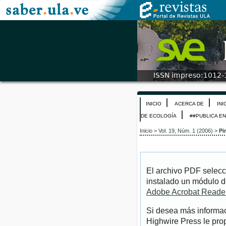
INICIO
ACERCA DE
INI
DE ECOLOGÍA
##PUBLICA E
Inicio
>
Vol. 19, Núm. 1 (2006)
>
Pi
El archivo PDF selecc
instalado un módulo d
Adobe Acrobat Reade
Si desea más informac
Highwire Press le pro