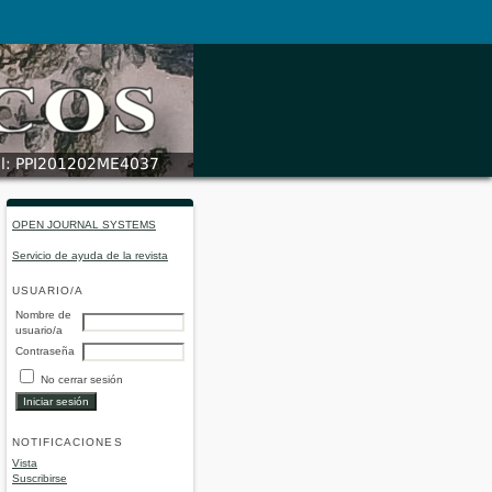
OPEN JOURNAL SYSTEMS
Servicio de ayuda de la revista
USUARIO/A
Nombre de
usuario/a
Contraseña
No cerrar sesión
NOTIFICACIONES
Vista
Suscribirse