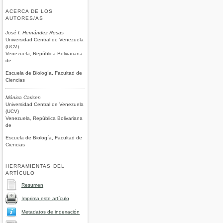
ACERCA DE LOS
AUTORES/AS
José I. Hernández Rosas
Universidad Central de Venezuela
(UCV)
Venezuela, República Bolivariana
de
Escuela de Biología, Facultad de
Ciencias
Mónica Carlsen
Universidad Central de Venezuela
(UCV)
Venezuela, República Bolivariana
de
Escuela de Biología, Facultad de
Ciencias
HERRAMIENTAS DEL
ARTÍCULO
Resumen
Imprima este artículo
Metadatos de indexación