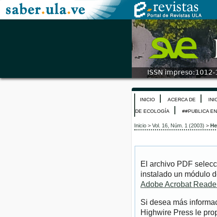
INICIO
ACERCA DE
INI
DE ECOLOGÍA
##PUBLICA E
Inicio
>
Vol. 16, Núm. 1 (2003)
>
He
El archivo PDF selecc
instalado un módulo d
Adobe Acrobat Reade
Si desea más informac
Highwire Press le pro