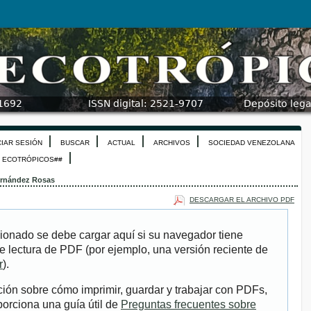
CIAR SESIÓN
BUSCAR
ACTUAL
ARCHIVOS
SOCIEDAD VENEZOLANA
N ECOTRÓPICOS##
rnández Rosas
DESCARGAR EL ARCHIVO PDF
ionado se debe cargar aquí si su navegador tiene
e lectura de PDF (por ejemplo, una versión reciente de
r
).
ión sobre cómo imprimir, guardar y trabajar con PDFs,
porciona una guía útil de
Preguntas frecuentes sobre