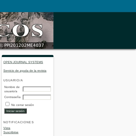
OPEN JOURNAL SYSTEMS
Servicio de ayuda de la revista
USUARIO/A
Nombre de
usuario/a
Contraseña
No cerrar sesión
NOTIFICACIONES
Vista
Suscribirse