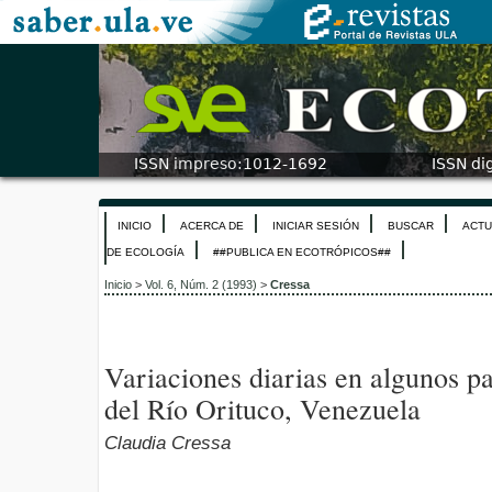
INICIO
ACERCA DE
INICIAR SESIÓN
BUSCAR
ACTU
DE ECOLOGÍA
##PUBLICA EN ECOTRÓPICOS##
Inicio
>
Vol. 6, Núm. 2 (1993)
>
Cressa
Variaciones diarias en algunos p
del Río Orituco, Venezuela
Claudia Cressa