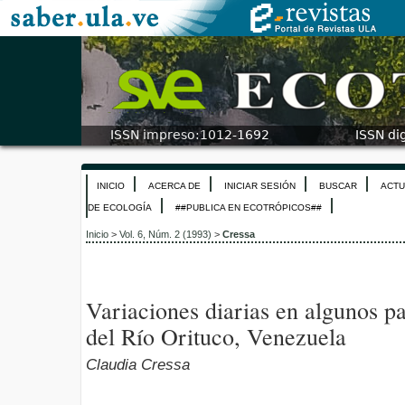
INICIO
ACERCA DE
INICIAR SESIÓN
BUSCAR
ACTU
DE ECOLOGÍA
##PUBLICA EN ECOTRÓPICOS##
Inicio
>
Vol. 6, Núm. 2 (1993)
>
Cressa
Variaciones diarias en algunos p
del Río Orituco, Venezuela
Claudia Cressa