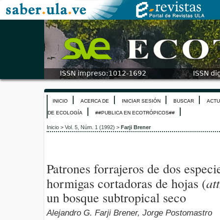
INICIO
ACERCA DE
INICIAR SESIÓN
BUSCAR
ACTU
DE ECOLOGÍA
##PUBLICA EN ECOTRÓPICOS##
Inicio
>
Vol. 5, Núm. 1 (1992)
>
Farji Brener
Patrones forrajeros de dos especi
at
hormigas cortadoras de hojas (
un bosque subtropical seco
Alejandro G. Farji Brener, Jorge Postomastro