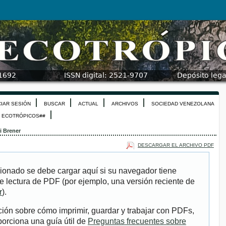
CIAR SESIÓN
BUSCAR
ACTUAL
ARCHIVOS
SOCIEDAD VENEZOLANA
N ECOTRÓPICOS##
ji Brener
DESCARGAR EL ARCHIVO PDF
ionado se debe cargar aquí si su navegador tiene
e lectura de PDF (por ejemplo, una versión reciente de
r
).
ión sobre cómo imprimir, guardar y trabajar con PDFs,
porciona una guía útil de
Preguntas frecuentes sobre