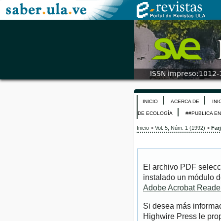
INICIO
ACERCA DE
INI
DE ECOLOGÍA
##PUBLICA E
Inicio
>
Vol. 5, Núm. 1 (1992)
>
Far
El archivo PDF selecc
instalado un módulo d
Adobe Acrobat Reade
Si desea más informac
Highwire Press le pro