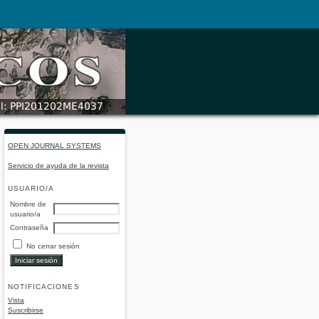
OPEN JOURNAL SYSTEMS
Servicio de ayuda de la revista
USUARIO/A
Nombre de
usuario/a
Contraseña
No cerrar sesión
NOTIFICACIONES
Vista
Suscribirse