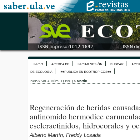
INICIO
ACERCA DE
INICIAR SESIÓN
BUSCAR
ACTU
DE ECOLOGÍA
##PUBLICA EN ECOTRÓPICOS##
Inicio
>
Vol. 4, Núm. 1 (1991)
>
Martín
Regeneración de heridas causadas
anfinomido hermodice carunculad
escleractinidos, hidrocorales y oc
Alberto Martín, Freddy Losada