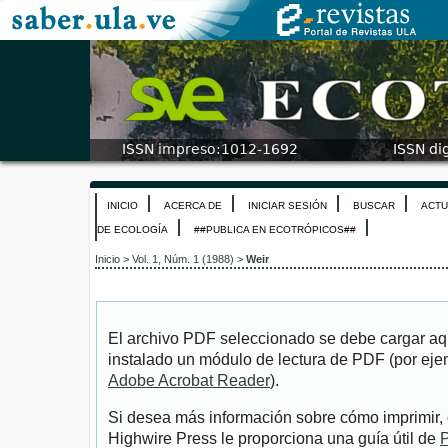
INICIO
ACERCA DE
INICIAR SESIÓN
BUSCAR
ACTU
DE ECOLOGÍA
##PUBLICA EN ECOTRÓPICOS##
Inicio
>
Vol. 1, Núm. 1 (1988)
>
Weir
El archivo PDF seleccionado se debe cargar aqu
instalado un módulo de lectura de PDF (por eje
Adobe Acrobat Reader
).
Si desea más información sobre cómo imprimir, 
Highwire Press le proporciona una guía útil de
P