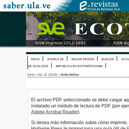
INICIO
ACERCA DE
INICIAR SESIÓN
BUSCAR
ACTU
DE ECOLOGÍA
##PUBLICA EN ECOTRÓPICOS##
Inicio
>
Vol. 31 (2019)
>
Avila-Núñez
El archivo PDF seleccionado se debe cargar aqu
instalado un módulo de lectura de PDF (por eje
Adobe Acrobat Reader
).
Si desea más información sobre cómo imprimir, 
Highwire Press le proporciona una guía útil de
P