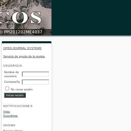
OPEN JOURNAL SYSTEMS
Servicio de ayuda de la revista
USUARIO/A
Nombre de
usuario/a
Contraseña
No cerrar sesión
NOTIFICACIONES
Vista
Suscribirse
IDIOMA
Escoge idioma