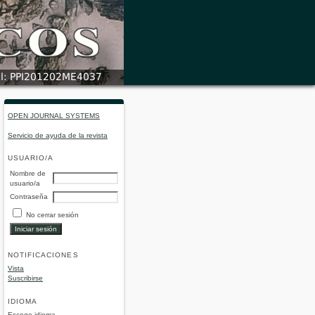
OPEN JOURNAL SYSTEMS
Servicio de ayuda de la revista
USUARIO/A
Nombre de
usuario/a
Contraseña
No cerrar sesión
NOTIFICACIONES
Vista
Suscribirse
IDIOMA
Escoge idioma