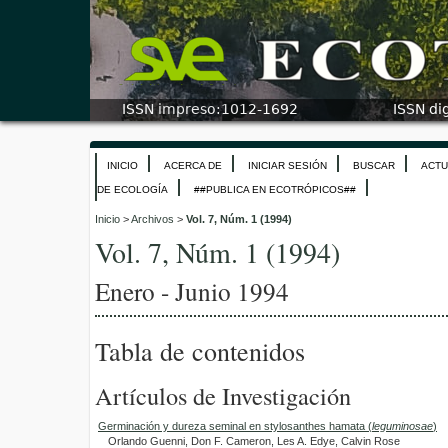
INICIO
ACERCA DE
INICIAR SESIÓN
BUSCAR
ACTU
DE ECOLOGÍA
##PUBLICA EN ECOTRÓPICOS##
Inicio
>
Archivos
>
Vol. 7, Núm. 1 (1994)
Vol. 7, Núm. 1 (1994)
Enero - Junio 1994
Tabla de contenidos
Artículos de Investigación
Germinación y dureza seminal en stylosanthes hamata (
leguminosae
)
Orlando Guenni, Don F. Cameron, Les A. Edye, Calvin Rose