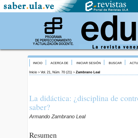
INICIO
ACERCA DE
INICIAR SESIÓN
BUSCAR
ACTU
Inicio
>
Vol. 21, Núm. 70 (21)
>
Zambrano Leal
La didáctica: ¿disciplina de contr
saber?
Armando Zambrano Leal
Resumen