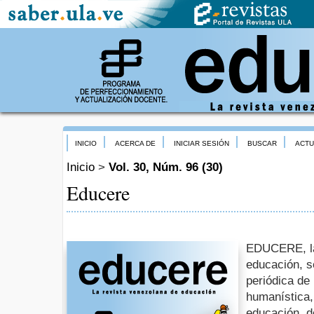
INICIO
ACERCA DE
INICIAR SESIÓN
BUSCAR
ACTU
Inicio
>
Vol. 30, Núm. 96 (30)
Educere
EDUCERE, la
educación, s
periódica de 
humanística,
educación, de