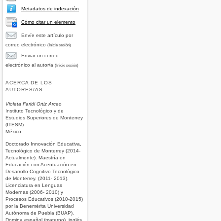
Metadatos de indexación
Cómo citar un elemento
Envíe este artículo por
correo electrónico
(Inicie sesión)
Enviar un correo
electrónico al autor/a
(Inicie sesión)
ACERCA DE LOS
AUTORES/AS
Violeta Faridi Ortiz Arceo
Instituto Tecnológico y de
Estudios Superiores de Monterrey
(ITESM)
México
Doctorado Innovación Educativa,
Tecnológico de Monterrey (2014-
Actualmente). Maestría en
Educación con Acentuación en
Desarrollo Cognitivo Tecnológico
de Monterrey. (2011- 2013).
Licenciatura en Lenguas
Modernas (2006- 2010) y
Procesos Educativos (2010-2015)
por la Benemérita Universidad
Autónoma de Puebla (BUAP).
Domina español (materno), inglés,