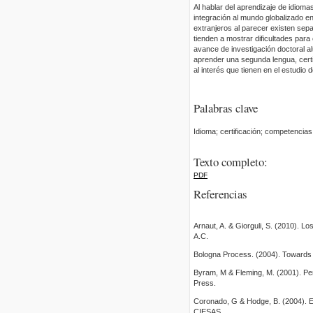
Al hablar del aprendizaje de idiomas
integración al mundo globalizado e
extranjeros al parecer existen sep
tienden a mostrar dificultades para
avance de investigación doctoral a
aprender una segunda lengua, certif
al interés que tienen en el estudio 
Palabras clave
Idioma; certificación; competencia
Texto completo:
PDF
Referencias
Arnaut, A. & Giorguli, S. (2010). 
A.C.
Bologna Process. (2004). Towards
Byram, M & Fleming, M. (2001). Per
Press.
Coronado, G & Hodge, B. (2004). El
CIESAS.