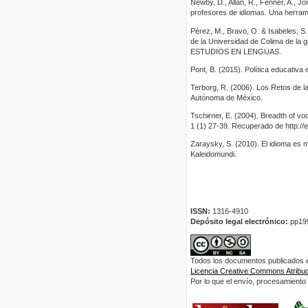
Newby, D., Allan, R., Fenner, A., J
profesores de idiomas. Una herrami
Pérez, M., Bravo, O. & Isabeles, S
de la Universidad de Colima de 
ESTUDIOS EN LENGUAS.
Pont, B. (2015). Política educativ
Terborg, R. (2006). Los Retos de la
Autónoma de México.
Tschirner, E. (2004). Breadth of v
1 (1) 27-39. Recuperado de http://
Zaraysky, S. (2010). El idioma es 
Kaleidomundi.
ISSN:
1316-4910
Depósito legal electrónico:
pp19
Todos los documentos publicados en
Licencia Creative Commons Atribuci
Por lo que el envío, procesamiento y