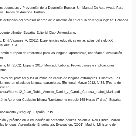
Consecuencias y Prevención de la Deserción Escolar: Un Manual De Auto Ayuda Para
s Unidos de América. Palibrio.
la actuación del profesor acerca de la motivación en el aula de lengua inglesa. Granada.
cente bilingüe. España. Editorial Club Universitario.
, D. & Vázquez, A. (2011). Experiencias educativas en las aulas del siglo XXI.
l Ariel, S.A.
común europeo de referencia para las lenguas: aprendizaje, enseñanza, evaluación
es.
erría, M. (2002). España 2010: Mercado Laboral. Proyecciones e implicaciones
ntos.
s roles del profesor y los alumnos en el aula de lenguas extranjeras. Didactiva- Los
 alumnos en el aula de lenguas extranjeras. [En línea]. Marzo 2012, N°38. [Fecha de
ble en:
revista/Marzo12_Juan_Rubio_Antonio_Daniel_y_Garcia_Conesa_Isabel_Maria.pdf
 Cómo Aprender Cualquier Idioma Rápidamente en solo 168 Horas (7 días). España.
onocimiento y lenguaje. España. PUV.
gación y práctica en la educación de personas adultas. Valencia. Nau Llibres. Marco
as lenguas: Aprendizaje, Enseñanza, Evaluación. (2001). Madrid. Ministerio de