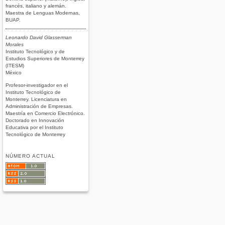
francés, italiano y alemán.
Maestra de Lenguas Modernas,
BUAP.
Leonardo David Glasserman
Morales
Instituto Tecnológico y de
Estudios Superiores de Monterrey
(ITESM)
México
Profesor-investigador en el
Instituto Tecnológico de
Monterrey. Licenciatura en
Administración de Empresas.
Maestría en Comercio Electrónico.
Doctorado en Innovación
Educativa por el Instituto
Tecnológico de Monterrey
NÚMERO ACTUAL