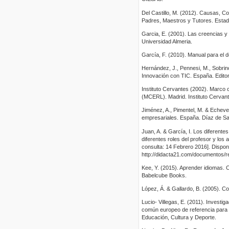
Del Castillo, M. (2012). Causas, 
Padres, Maestros y Tutores. Estado
Garcia, E. (2001). Las creencias y 
Universidad Almeria.
García, F. (2010). Manual para el do
Hernández, J., Pennesi, M., Sobrino
Innovación con TIC. España. Editoria
Instituto Cervantes (2002). Marco 
(MCERL). Madrid. Instituto Cervant
Jiménez, A., Pimentel, M. & Echev
empresariales. España. Díaz de Sa
Juan, A. & García, I. Los diferente
diferentes roles del profesor y los
consulta: 14 Febrero 2016]. Disponi
http://didacta21.com/documentos/
Kee, Y. (2015). Aprender idiomas.
Babelcube Books.
López, Á. & Gallardo, B. (2005). C
Lucio- Villegas, E. (2011). Investi
común europeo de referencia para l
Educación, Cultura y Deporte.