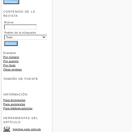
CONTENIDO DE LA
REVISTA
Buscar
Ámbito de la búsqueda
Examinar
Por número
Por autor/a
Por título
Otras revistas
TAMAÑO DE FUENTE
INFORMACIÓN
Para lectores/as
Para autores/as
Para bibliotecarios/as
HERRAMIENTAS DEL
ARTÍCULO
Imprima este artículo