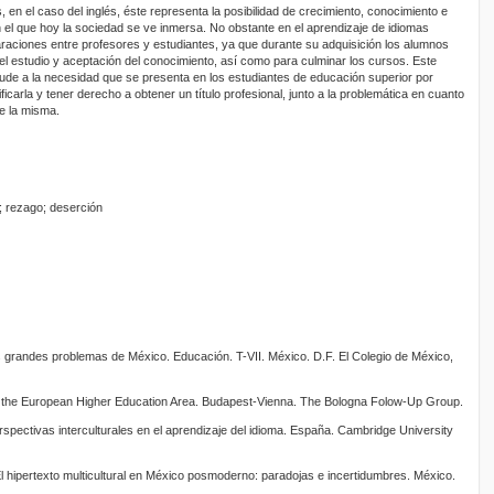
, en el caso del inglés, éste representa la posibilidad de crecimiento, conocimiento e
n el que hoy la sociedad se ve inmersa. No obstante en el aprendizaje de idiomas
araciones entre profesores y estudiantes, ya que durante su adquisición los alumnos
 el estudio y aceptación del conocimiento, así como para culminar los cursos. Este
lude a la necesidad que se presenta en los estudiantes de educación superior por
icarla y tener derecho a obtener un título profesional, junto a la problemática en cuanto
de la misma.
s; rezago; deserción
Los grandes problemas de México. Educación. T-VII. México. D.F. El Colegio de México,
 the European Higher Education Area. Budapest-Vienna. The Bologna Folow-Up Group.
spectivas interculturales en el aprendizaje del idioma. España. Cambridge University
 hipertexto multicultural en México posmoderno: paradojas e incertidumbres. México.