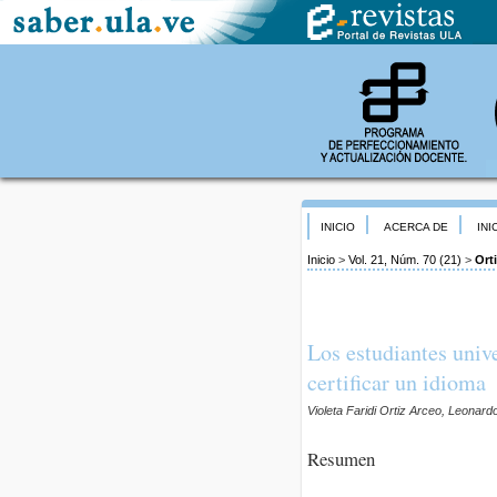
INICIO
ACERCA DE
INI
Inicio
>
Vol. 21, Núm. 70 (21)
>
Ort
Los estudiantes univ
certificar un idioma
Violeta Faridi Ortiz Arceo, Leona
Resumen