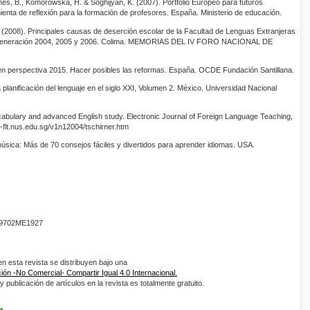
ones, B., Komorowska, H. & Soghijyan, K. (2007). Portfolio Europeo para futuros
enta de reflexión para la formación de profesores. España. Ministerio de educación.
. (2008). Principales causas de deserción escolar de la Facultad de Lenguas Extranjeras
la generación 2004, 2005 y 2006. Colima. MEMORIAS DEL IV FORO NACIONAL DE
a en perspectiva 2015. Hacer posibles las reformas. España. OCDE Fundación Santillana.
 planificación del lenguaje en el siglo XXI, Volumen 2. México. Universidad Nacional
ocabulary and advanced English study. Electronic Journal of Foreign Language Teaching,
e-flt.nus.edu.sg/v1n12004/tschirner.htm
música: Más de 70 consejos fáciles y divertidos para aprender idiomas. USA.
9702ME1927
 esta revista se distribuyen bajo una
ón -No Comercial- Compartir Igual 4.0 Internacional.
 publicación de artículos en la revista es totalmente gratuito.