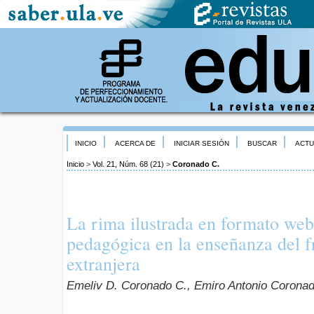
INICIO
ACERCA DE
INICIAR SESIÓN
BUSCAR
ACTU
Inicio
>
Vol. 21, Núm. 68 (21)
>
Coronado C.
La rima ilustrada en formato web
pedagógica en la enseñanza del 
extranjera
Emeliv D. Coronado C., Emiro Antonio Corona