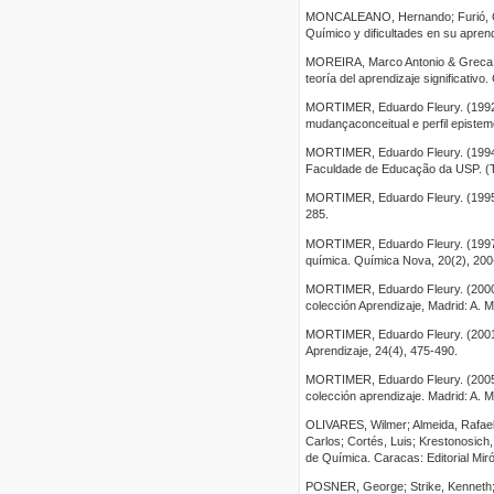
MONCALEANO, Hernando; Furió, Car
Químico y dificultades en su apren
MOREIRA, Marco Antonio & Greca, Il
teoría del aprendizaje significativo
MORTIMER, Eduardo Fleury. (1992)
mudançaconceitual e perfil epistem
MORTIMER, Eduardo Fleury. (1994).
Faculdade de Educação da USP. (T
MORTIMER, Eduardo Fleury. (1995).
285.
MORTIMER, Eduardo Fleury. (1997). 
química. Química Nova, 20(2), 200
MORTIMER, Eduardo Fleury. (2000).
colección Aprendizaje, Madrid: A. 
MORTIMER, Eduardo Fleury. (2001). 
Aprendizaje, 24(4), 475-490.
MORTIMER, Eduardo Fleury. (2005).
colección aprendizaje. Madrid: A
OLIVARES, Wilmer; Almeida, Rafael; 
Carlos; Cortés, Luis; Krestonosich
de Química. Caracas: Editorial Mir
POSNER, George; Strike, Kenneth; H