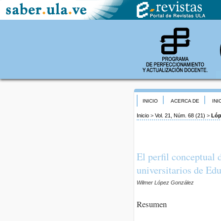
INICIO
ACERCA DE
INI
Inicio
>
Vol. 21, Núm. 68 (21)
>
Lóp
El perfil conceptual 
universitarios de Ed
Wilmer López González
Resumen