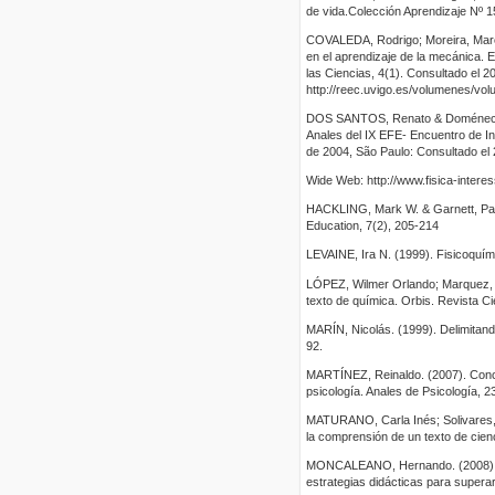
de vida.Colección Aprendizaje Nº 1
COVALEDA, Rodrigo; Moreira, Marco 
en el aprendizaje de la mecánica. E
las Ciencias, 4(1). Consultado el 2
http://reec.uvigo.es/volumenes/v
DOS SANTOS, Renato & Doménech, A
Anales del IX EFE- Encuentro de In
de 2004, São Paulo: Consultado el
Wide Web: http://www.fisica-intere
HACKLING, Mark W. & Garnett, Patr
Education, 7(2), 205-214
LEVAINE, Ira N. (1999). Fisicoquími
LÓPEZ, Wilmer Orlando; Marquez, Al
texto de química. Orbis. Revista C
MARÍN, Nicolás. (1999). Delimitand
92.
MARTÍNEZ, Reinaldo. (2007). Conce
psicología. Anales de Psicología, 23
MATURANO, Carla Inés; Solivares, 
la comprensión de un texto de cien
MONCALEANO, Hernando. (2008). La 
estrategias didácticas para superar