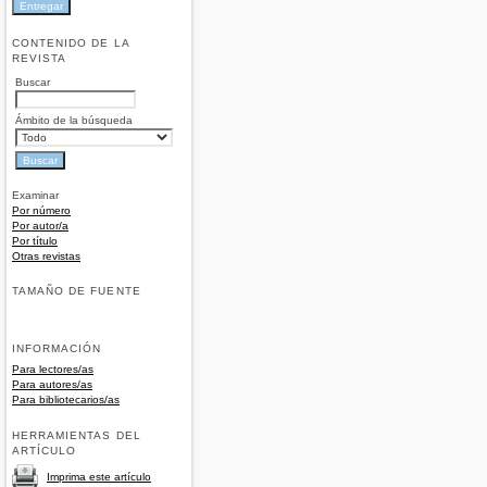
CONTENIDO DE LA
REVISTA
Buscar
Ámbito de la búsqueda
Examinar
Por número
Por autor/a
Por título
Otras revistas
TAMAÑO DE FUENTE
INFORMACIÓN
Para lectores/as
Para autores/as
Para bibliotecarios/as
HERRAMIENTAS DEL
ARTÍCULO
Imprima este artículo