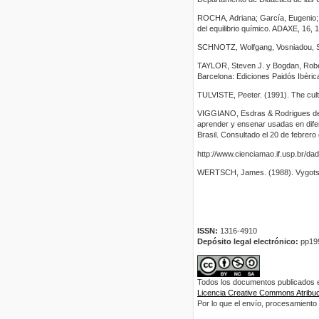
ROCHA, Adriana; García, Eugenio; 
del equilibrio químico. ADAXE, 16, 
SCHNOTZ, Wolfgang, Vosniadou, Ste
TAYLOR, Steven J. y Bogdan, Robert
Barcelona: Ediciones Paidós Ibérica
TULVISTE, Peeter. (1991). The cult
VIGGIANO, Esdras & Rodrigues de Ma
aprender y ensenar usadas en difer
Brasil. Consultado el 20 de febrer
http://www.cienciamao.if.usp.br/dad
WERTSCH, James. (1988). Vygotsky 
ISSN:
1316-4910
Depósito legal electrónico:
pp19
Todos los documentos publicados en
Licencia Creative Commons Atribuci
Por lo que el envío, procesamiento y