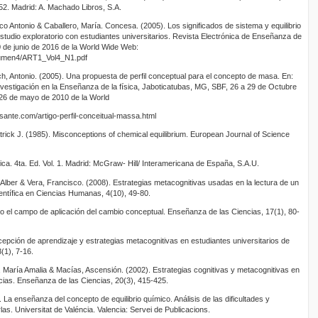
52. Madrid: A. Machado Libros, S.A.
Antonio & Caballero, María. Concesa. (2005). Los significados de sistema y equilibrio
studio exploratorio con estudiantes universitarios. Revista Electrónica de Enseñanza de
0 de junio de 2016 de la World Wide Web:
olumen4/ART1_Vol4_N1.pdf
ntonio. (2005). Una propuesta de perfil conceptual para el concepto de masa. En:
vestigación en la Enseñanza de la física, Jaboticatubas, MG, SBF, 26 a 29 de Octubre
 26 de mayo de 2010 de la World
ssante.com/artigo-perfil-conceitual-massa.html
ick J. (1985). Misconceptions of chemical equilibrium. European Journal of Science
ca. 4ta. Ed. Vol. 1. Madrid: McGraw- Hill/ Interamericana de España, S.A.U.
ber & Vera, Francisco. (2008). Estrategias metacognitivas usadas en la lectura de un
ientífica en Ciencias Humanas, 4(10), 49-80.
o el campo de aplicación del cambio conceptual. Enseñanza de las Ciencias, 17(1), 80-
pción de aprendizaje y estrategias metacognitivas en estudiantes universitarios de
(1), 7-16.
María Amalia & Macías, Ascensión. (2002). Estrategias cognitivas y metacognitivas en
cias. Enseñanza de las Ciencias, 20(3), 415-425.
enseñanza del concepto de equilibrio químico. Análisis de las dificultades y
las. Universitat de Valéncia. Valencia: Servei de Publicacions.