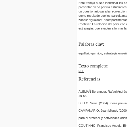
Este trabajo busca identificar las c
presentar dicho perfil a estudiante
un cuestionario para la recolección
como resultado que los participante
zonas: “Igualdad”, “compartimentad
Chatelier. La relación del perfil c
estrategias que ayuden a formar las 
Palabras clave
equilibrio químico; estrategia ense
Texto completo:
PDF
Referencias
ALEMAÑ Berenguer, Rafael Andrés. (
49-56.
BELLO, Silvia. (2004). Ideas previ
CAMPANARIO, Juan Miguel. (2000). E
para el profesor y actividades ori
COUTINHO, Francisco Ángelo; El-Ha