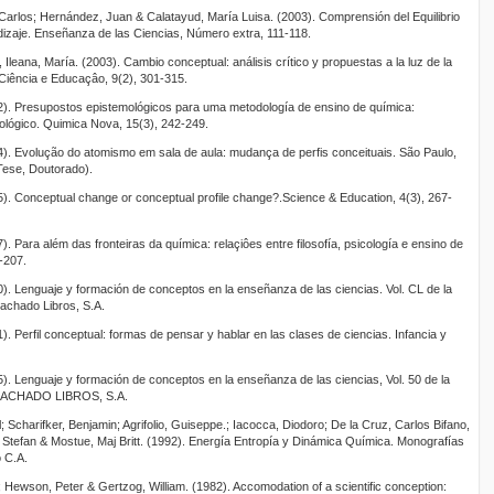
los; Hernández, Juan & Calatayud, María Luisa. (2003). Comprensión del Equilibrio
dizaje. Enseñanza de las Ciencias, Número extra, 111-118.
eana, María. (2003). Cambio conceptual: análisis crítico y propuestas a la luz de la
. Ciência e Educaçâo, 9(2), 301-315.
. Presupostos epistemológicos para uma metodología de ensino de química:
ológico. Quimica Nova, 15(3), 242-249.
 Evolução do atomismo em sala de aula: mudança de perfis conceituais. São Paulo,
ese, Doutorado).
 Conceptual change or conceptual profile change?.Science & Education, 4(3), 267-
Para além das fronteiras da química: relaçiôes entre filosofía, psicología e ensino de
-207.
 Lenguaje y formación de conceptos en la enseñanza de las ciencias. Vol. CL de la
Machado Libros, S.A.
Perfil conceptual: formas de pensar y hablar en las clases de ciencias. Infancia y
 Lenguaje y formación de conceptos en la enseñanza de las ciencias, Vol. 50 de la
. MACHADO LIBROS, S.A.
Scharifker, Benjamin; Agrifolio, Guiseppe.; Iacocca, Diodoro; De la Cruz, Carlos Bifano,
, Stefan & Mostue, Maj Britt. (1992). Energía Entropía y Dinámica Química. Monografías
ó C.A.
ewson, Peter & Gertzog, William. (1982). Accomodation of a scientific conception: