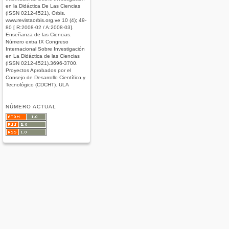
en la Didáctica De Las Ciencias
(ISSN 0212-4521), Orbis.
www.revistaorbis.org.ve 10 (4); 49-
80 [ R:2008-02 / A:2008-03].
Enseñanza de las Ciencias.
Número extra IX Congreso
Internacional Sobre Investigación
en La Didáctica de las Ciencias
(ISSN 0212-4521).3696-3700.
Proyectos Aprobados por el
Consejo de Desarrollo Científico y
Tecnológico (CDCHT). ULA
NÚMERO ACTUAL