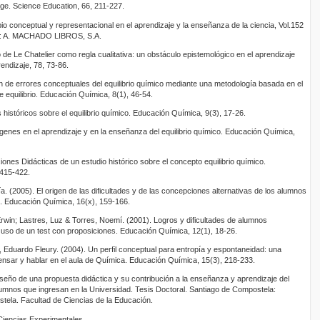
ge. Science Education, 66, 211-227.
 conceptual y representacional en el aprendizaje y la enseñanza de la ciencia, Vol.152
rid: A. MACHADO LIBROS, S.A.
 de Le Chatelier como regla cualitativa: un obstáculo epistemológico en el aprendizaje
rendizaje, 78, 73-86.
 de errores conceptuales del equilibrio químico mediante una metodología basada en el
 equilibrio. Educación Química, 8(1), 46-54.
istóricos sobre el equilibrio químico. Educación Química, 9(3), 17-26.
enes en el aprendizaje y en la enseñanza del equilibrio químico. Educación Química,
ones Didácticas de un estudio histórico sobre el concepto equilibrio químico.
 415-422.
 (2005). El origen de las dificultades y de las concepciones alternativas de los alumnos
co. Educación Química, 16(x), 159-166.
win; Lastres, Luz & Torres, Noemí. (2001). Logros y dificultades de alumnos
o: uso de un test con proposiciones. Educación Química, 12(1), 18-26.
Eduardo Fleury. (2004). Un perfil conceptual para entropía y espontaneidad: una
ensar y hablar en el aula de Química. Educación Química, 15(3), 218-233.
seño de una propuesta didáctica y su contribución a la enseñanza y aprendizaje del
lumnos que ingresan en la Universidad. Tesis Doctoral. Santiago de Compostela:
tela. Facultad de Ciencias de la Educación.
Ciencias Experimentales.