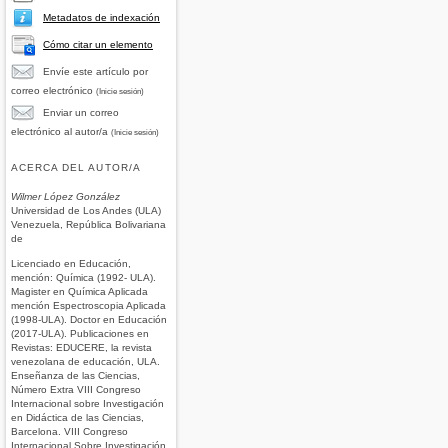
Metadatos de indexación
Cómo citar un elemento
Envíe este artículo por
correo electrónico
(Inicie sesión)
Enviar un correo
electrónico al autor/a
(Inicie sesión)
ACERCA DEL AUTOR/A
Wilmer López González
Universidad de Los Andes (ULA)
Venezuela, República Bolivariana
de
Licenciado en Educación,
mención: Química (1992- ULA).
Magister en Química Aplicada
mención Espectroscopia Aplicada
(1998-ULA). Doctor en Educación
(2017-ULA). Publicaciones en
Revistas: EDUCERE, la revista
venezolana de educación, ULA.
Enseñanza de las Ciencias,
Número Extra VIII Congreso
Internacional sobre Investigación
en Didáctica de las Ciencias,
Barcelona. VIII Congreso
Internacional Sobre Investigación