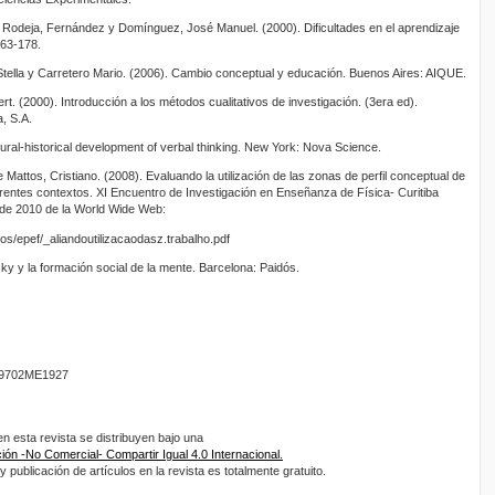
Rodeja, Fernández y Domínguez, José Manuel. (2000). Dificultades en el aprendizaje
163-178.
lla y Carretero Mario. (2006). Cambio conceptual y educación. Buenos Aires: AIQUE.
. (2000). Introducción a los métodos cualitativos de investigación. (3era ed).
, S.A.
ural-historical development of verbal thinking. New York: Nova Science.
ttos, Cristiano. (2008). Evaluando la utilización de las zonas de perfil conceptual de
entes contextos. XI Encuentro de Investigación en Enseñanza de Física- Curitiba
o de 2010 de la World Wide Web:
os/epef/_aliandoutilizacaodasz.trabalho.pdf
y la formación social de la mente. Barcelona: Paidós.
9702ME1927
 esta revista se distribuyen bajo una
ón -No Comercial- Compartir Igual 4.0 Internacional.
 publicación de artículos en la revista es totalmente gratuito.