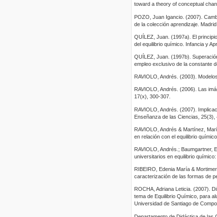
toward a theory of conceptual chan
POZO, Juan Igancio. (2007). Cambio
de la colección aprendizaje. Mad
QUÍLEZ, Juan. (1997a). El principio
del equilibrio químico. Infancia y Ap
QUÍLEZ, Juan. (1997b). Superación
empleo exclusivo de la constante de
RAVIOLO, Andrés. (2003). Modelos h
RAVIOLO, Andrés. (2006). Las imág
17(x), 300-307.
RAVIOLO, Andrés. (2007). Implicaci
Enseñanza de las Ciencias, 25(3),
RAVIOLO, Andrés & Martínez, María.
en relación con el equilibrio quími
RAVIOLO, Andrés.; Baumgartner, Er
universitarios en equilibrio químic
RIBEIRO, Edenia María & Mortimer, 
caracterización de las formas de p
ROCHA, Adriana Leticia. (2007). Di
tema de Equilibrio Químico, para a
Universidad de Santiago de Compos
Departamento de Didáctica de las 