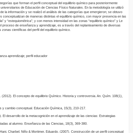
ategorías que forman el perfil conceptual del equilibrio químico para posteriormente
s universitarios de Educación de Ciencias Físico Naturales. En la metodología se utilizó
 de la información y se realizó el análisis de las categorías que emergieron; se obtuvo
s conceptualizan de maneras distintas el equilibrio químico, con mayor presencia en las
a” y “estequiométrica”; y con menos intensidad en las zonas “equilibrio químico” y Le
on el proceso de enseñanza y aprendizaje, es a través del replanteamiento de diversas
zonas científicas del perfil del equilibrio químico.
ñanza aprendizaje; perfil educador
2012). El concepto de equilibrio Químico. Historia y controversia. An. Quím. 108(1),
as y cambio conceptual. Educación Química, 15(3), 210-217.
l desarrollo de la metacognición en el aprendizaje de las ciencias: Estrategias
entadas al alumno. Enseñanza de las Ciencias, 18(3), 369-380.
ni, Charbel; Niño & Mortimer, Eduardo. (2007). Construcción de un perfil conceptual