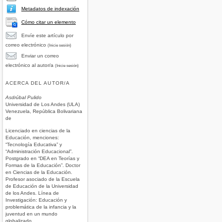
Metadatos de indexación
Cómo citar un elemento
Envíe este artículo por
correo electrónico
(Inicie sesión)
Enviar un correo
electrónico al autor/a
(Inicie sesión)
ACERCA DEL AUTOR/A
Asdrúbal Pulido
Universidad de Los Andes (ULA)
Venezuela, República Bolivariana
de
Licenciado en ciencias de la
Educación, menciones:
“Tecnología Educativa” y
“Administración Educacional”.
Postgrado en “DEA en Teorías y
Formas de la Educación”. Doctor
en Ciencias de la Educación.
Profesor asociado de la Escuela
de Educación de la Universidad
de los Andes. Línea de
Investigación: Educación y
problemática de la infancia y la
juventud en un mundo
globalizado.