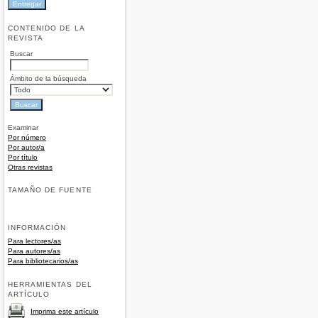
CONTENIDO DE LA
REVISTA
Buscar
Ámbito de la búsqueda
Examinar
Por número
Por autor/a
Por título
Otras revistas
TAMAÑO DE FUENTE
INFORMACIÓN
Para lectores/as
Para autores/as
Para bibliotecarios/as
HERRAMIENTAS DEL
ARTÍCULO
Imprima este artículo