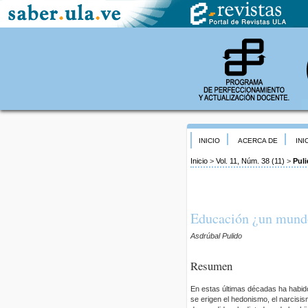
INICIO
ACERCA DE
INI
Inicio
>
Vol. 11, Núm. 38 (11)
>
Pul
Educación ¿un mundo
Asdrúbal Pulido
Resumen
En estas últimas décadas ha habid
se erigen el hedonismo, el narcisis