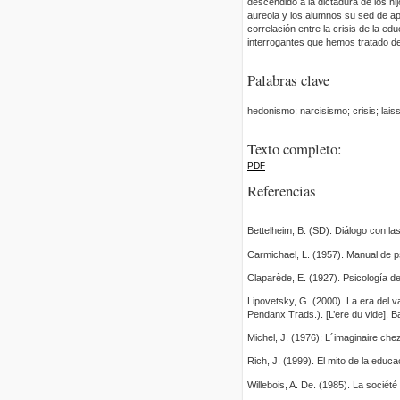
descendido a la dictadura de los h
aureola y los alumnos su sed de a
correlación entre la crisis de la 
interrogantes que hemos tratado de
Palabras clave
hedonismo; narcisismo; crisis; laisse
Texto completo:
PDF
Referencias
Bettelheim, B. (SD). Diálogo con l
Carmichael, L. (1957). Manual de psi
Claparède, E. (1927). Psicología de
Lipovetsky, G. (2000). La era del v
Pendanx Trads.). [L’ere du vide]. 
Michel, J. (1976): L´imaginaire che
Rich, J. (1999). El mito de la educ
Willebois, A. De. (1985). La sociét