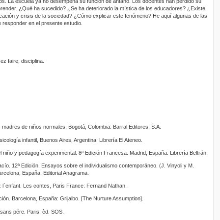
ijos. La escuela ya no desempeña su función de antaño. Los docentes han perdido su
prender. ¿Qué ha sucedido? ¿Se ha deteriorado la mística de los educadores? ¿Existe
educación y crisis de la sociedad? ¿Cómo explicar este fenómeno? He aquí algunas de las
 responder en el presente estudio.
z faire; disciplina.
as madres de niños normales, Bogotá, Colombia: Barral Editores, S.A.
cología infantil, Buenos Aires, Argentina: Librería El Ateneo.
l niño y pedagogía experimental. 8ª Edición Francesa. Madrid, España: Librería Beltrán.
acío. 12ª Edición. Ensayos sobre el individualismo contemporáneo. (J. Vinyoli y M.
Barcelona, España: Editorial Anagrama.
z l´enfant. Les contes, Paris France: Fernand Nathan.
ación. Barcelona, España: Grijalbo. [The Nurture Assumption].
é sans pére. Paris: èd. SOS.