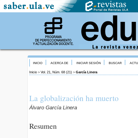
INICIO
ACERCA DE
INICIAR SESIÓN
BUSCAR
ACTU
Inicio
>
Vol. 21, Núm. 68 (21)
>
García Linera
La globalización ha muerto
Álvaro García Linera
Resumen