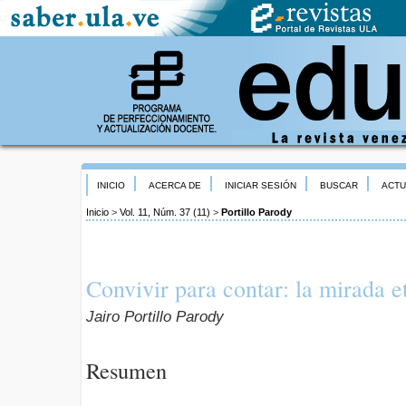
INICIO
ACERCA DE
INICIAR SESIÓN
BUSCAR
ACTU
Inicio
>
Vol. 11, Núm. 37 (11)
>
Portillo Parody
Convivir para contar: la mirada e
Jairo Portillo Parody
Resumen