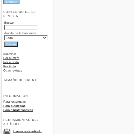
CONTENIDO DE LA
REVISTA
Buscar
Ámbito de la búsqueda
Examinar
Por número
Por autor/a
Por título
Otras revistas
TAMAÑO DE FUENTE
INFORMACIÓN
Para lectores/as
Para autores/as
Para bibliotecarios/as
HERRAMIENTAS DEL
ARTÍCULO
Imprima este artículo