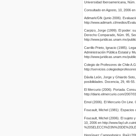
Universidad Iberoamericana, Núm. 
Consultado en Agosto, 10, 2006 en h
Adimark/Gfk (junio 2006). Evaluaci
http://www.adimark.cl/medios/Eval
Carpizo, Jorge (1999). El poder: s
Derecho Comparado, Núm. 95, Secci
http://www.juridicas.unam.mx/publica
Carrillo Prieto, Ignacio (1985). Leg
Administración Pública Estatal y M
http://www.juridicas.unam.mx/public
Colegio de Profesores de Chile A.G.
http://servicios.colegiodeprofesor
Dávila León, Jorge y Ghiardo Soto, 
posibilidades. Docencia, 29, 46-55.
El Mercurio (2006). Portada. Cons
http://diario.elmercurio.com/2007/
Emol (2006). El Mercurio On Line.
Foucault, Michel (1981). Espacios 
Foucault, Michel (2006). El sujeto 
10, 2006 en http://www.fayl.uh
%20SELECCI%D3N%20DE%20LE
Henríquez Campodonico, Raúl (2006)