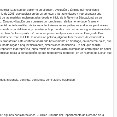
escribir la actitud del gobierno en el origen, evolución y término del movi­miento
unio de 2006, que pusiera en duros aprietos a las autoridades y representara una
dad de las medidas implementadas desde el inicio de la Reforma Educacional en su
ad. Esta movilización que comenzó por problemas relativamente superficiales y
ecialmente la realidad de los establecimientos municipalizados y algunos particulares
n el correr del tiempo, y develando, la profunda crisis por la que sigue atravesando la
 de otros “actores políticos” que acompañaron el proceso, como el Colegio de Pro­
idades de Chile, la FIDE, la oposición política, algunas federaciones de estudiantes
tros, transformó este conflicto focalizado básicamente en Santiago, en un “tema-país”, que
hasta llegar a adquirir finalmente, dimensiones nacionales. De ahí, que resulte
erspectiva macropolítica, pues reflejó de manera clara el empleo de estrategias de poder
, dirigidas hacia la consecución de sus respectivos intereses, en un “campo de lucha” que
idad; influencia; conflicto; contienda; dominación; legitimidad.
der, algunas consideraciones. Jurídica. Anuario del Departamento de Derecho de la