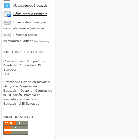
Metadatos de indexación
Cómo citar un elemento
Envíe este artículo por
correo electrónico
(Inicie sesión)
Enviar un correo
electrónico al autor/a
(Inicie sesión)
ACERCA DEL AUTOR/A
Raúl Henríquez Campodonico
Fundación Educacional El
Salvador.
Chile
Profesor de Estado en Historia y
Geografía. Magíster en
Educación, Doctor en Ciencias de
la Educación. Profesor de
asignatura en Funda­ción
Educacional El Salvador.
NÚMERO ACTUAL