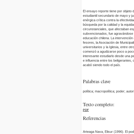
El ensayo reporte tiene por objeto d
estudiantil secundario de mayo y j
enérgica crítica contra la efectivi
búsqueda por la calidad y la equid
circunstanciales, que afectaban esp
subvencionados, fue agravándose co
educación chilena. La intervención
fesores, la Asociación de Municipal
universitarios y la Iglesia, entre o
comenzó a agudizarse poco a poco, 
interesante estudiarlo desde una p
e influencia entre los beligerantes
acabó siendo todo el país.
Palabras clave
política; macropolítica; poder; autor
Texto completo:
PDF
Referencias
Arteaga Nava, Elisur (1996). El po