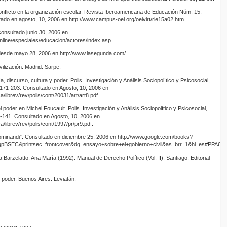
conflicto en la organización escolar. Revista Iberoamericana de Educación Núm. 15,
tado en agosto, 10, 2006 en http://www.campus-oei.org/oeivirt/rie15a02.htm.
onsultado junio 30, 2006 en
nline/especiales/educacion/actores/index.asp
desde mayo 28, 2006 en http://www.lasegunda.com/
ilización. Madrid: Sarpe.
, discurso, cultura y poder. Polis. Investigación y Análisis Sociopolítico y Psicosocial,
 171-203. Consultado en Agosto, 10, 2006 en
/librev/rev/polis/cont/20031/art/art8.pdf.
 poder en Michel Foucault. Polis. Investigación y Análisis Sociopolítico y Psicosocial,
-141. Consultado en Agosto, 10, 2006 en
/librev/rev/polis/cont/1997/pr/pr9.pdf.
dominandi”. Consultado en diciembre 25, 2006 en http://www.google.com/books?
BSEC&printsec=frontcover&dq=ensayo+sobre+el+gobierno+civil&as_brr=1&hl=es#PPA6,M
Barzelatto, Ana María (1992). Manual de Derecho Político (Vol. II). Santiago: Editorial
poder. Buenos Aires: Leviatán.