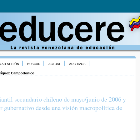
CIAR SESIÓN
BUSCAR
ACTUAL
ARCHIVOS
ríquez Campodonico
antil secundario chileno de mayo/junio de 2006 y
er gubernativo desde una visión macropolítica de