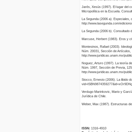
Jarés, Xesús (1997). El lugar del 
Micropolítica en la Escuela. Consul
La Segunda (2006 a). Especiales, c
http://www.lasegunda.com/ediciono
La Segunda (2006 b). Consultado 
Marcuse, Herbert (1983). Eros y civ
Montesinos, Rafael (2003). Ideología
Núm. 20031, Sección de Artículos,
http://www.juridicas.unam.mx/publica
Noguez, Arturo (1997). La teoría del
Núm. 1997, Sección de Previa, 125
http://www.juridicas.unam.mx/publica
Stocco, Ernesto (2006). La libido 
vid=ISBN9874359277&id=xOr9DNgp
Verdugo Marinkovic, Mario y García 
Jurídica de Chile.
Weber, Max (1987). Estructuras de 
ISSN:
1316-4910