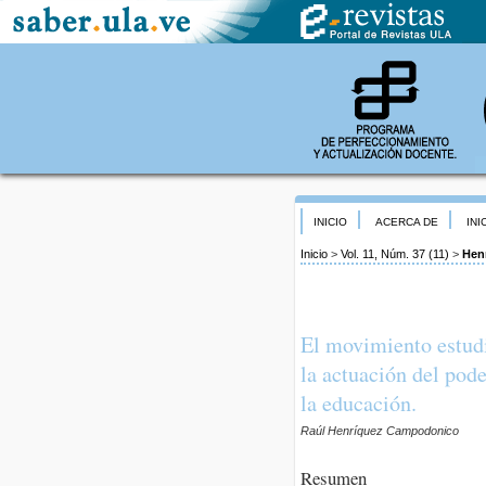
INICIO
ACERCA DE
INI
Inicio
>
Vol. 11, Núm. 37 (11)
>
Hen
El movimiento estudi
la actuación del pod
la educación.
Raúl Henríquez Campodonico
Resumen