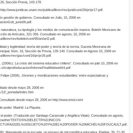
26, Sección Previa, 143-178.
ttp://www.juridicas.unam.mx/publica/librev/rev/jurid/cont/26/pr/pr17.pdf.
ón gestión de gobierno. Consultado en Julio, 15, 2006 en
uacionGob_junio06.pdf.
u naturaleza, su tipología y los medios de comunicación masiva. Boletín Mexicano de
ón de Artículos, 321-356. Consultado en agosto, 10, 2006 en
/librev/rev/boletin/cont/95/art/art2.pdf.
alidad y legitimidad: teoría del poder y teoría de la norma. Gaceta Mexicana de
unicipal, Núm. 16, Sección de Previa, 135-140. Consultado en Agosto 10, 2006 en
a/librev/rev/gac/cont/16/pr/pr26.pdf.
 (2006c). La crisis del sistema educativo chileno”. Consultado en julio 10, 2006 en
es.cl/colprof/educacion/InformeFinalWebweb54.pdf
Felipe (2006). Jóvenes y movilizaciones estudiantiles: entre expectativas y
ultado desde mayo 28, 2006 en
01/12/_portada/index.htm
 Consultado desde mayo 28, 2006 en http://www.emol.com/
de poder. Madrid: La Piqueta.
y el poder. (Traducido por Santiago Carassale y Angélica Vitale). Consultado en agosto,
.cuintraotherTEXTOS%20ELECTR%D3NICOS-
CTURAS32EL%20SUJETO%20Y%20EL%20PODER.%20MICHEL%20FOUCAULT.pdf.
. Maquiavelo en la escuela, un ensayo de micropolítica educativa. Paideia, 39, 21-30.