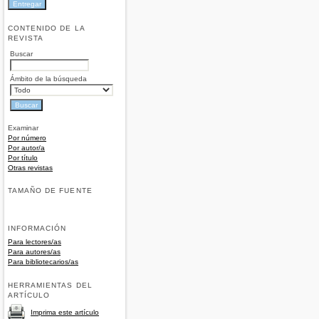
CONTENIDO DE LA
REVISTA
Buscar
Ámbito de la búsqueda
Examinar
Por número
Por autor/a
Por título
Otras revistas
TAMAÑO DE FUENTE
INFORMACIÓN
Para lectores/as
Para autores/as
Para bibliotecarios/as
HERRAMIENTAS DEL
ARTÍCULO
Imprima este artículo