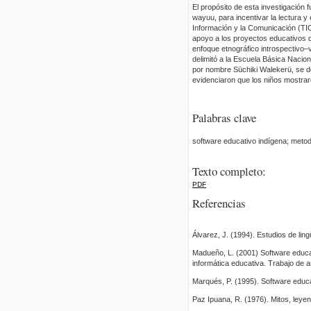
El propósito de esta investigación f
wayuu, para incentivar la lectura y
Información y la Comunicación (TI
apoyo a los proyectos educativos q
enfoque etnográfico introspectivo–v
delimitó a la Escuela Básica Nacion
por nombre Süchiki Walekerü, se de
evidenciaron que los niños mostrar
Palabras clave
software educativo indígena; metodo
Texto completo:
PDF
Referencias
Álvarez, J. (1994). Estudios de lin
Madueño, L. (2001) Software educat
informática educativa. Trabajo de a
Marqués, P. (1995). Software educa
Paz Ipuana, R. (1976). Mitos, leye