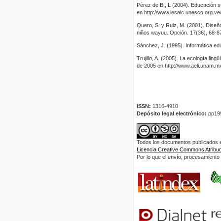
Pérez de B., L (2004). Educación 
en http://www.iesalc.unesco.org.ve
Quero, S. y Ruiz, M. (2001). Diseño
niños wayuu. Opción. 17(36), 68-8
Sánchez, J. (1995). Informática educ
Trujillo, A. (2005). La ecología li
de 2005 en http://www.aeli.unam.mx
ISSN:
1316-4910
Depósito legal electrónico:
pp19
Todos los documentos publicados en
Licencia Creative Commons Atribuci
Por lo que el envío, procesamiento y