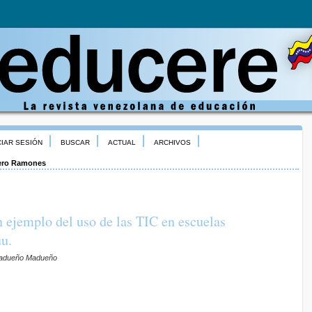
CIAR SESIÓN
BUSCAR
ACTUAL
ARCHIVOS
ro Ramones
 ejemplo del uso de las TIC en escuelas
u.
Madueño Madueño