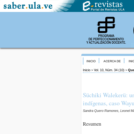
INICIO
ACERCA DE
INI
Inicio
>
Vol. 10, Núm. 34 (10)
>
Que
Süchiki Walekerü: un
indígenas, caso Wayu
Sandra Quero Ramones, Leonel 
Resumen