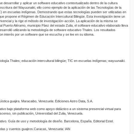
ue desarrollar y aplicar un software educativo contextualizado dentro de la cultura
 escritura del Wayuunaiki, ello como ejemplo de la aplicación de las Tecnologías de la
C) en escuelas indígenas. Demostrando que estas tecnologías pueden ser utilizadas en
ue propone el Régimen de Educación Intercultural Bilingüe. Esta investigación tiene un
ivencial y la rige el método de investigación–acción. La aplicación de la misma se
al Puerto Aléramo, municipio Páez del estado Zulia, el software educativo elaborado lleva
sarrolló utilizando la metodología de software educativo Thales. Los resultados
on interés por un software que se escucha y se lee en su idioma.
logía Thales; educación intercultural bilingüe; TIC en escuelas indígenas; wayuunaiki.
güística guajira. Maracaibo, Venezuela: Ediciones Astro Data, S.A.
ivo bajo plataforma web como apoyo didáctico a un sistema presencial virtual para
scenso, sin publicación, Universidad del Zulia, Venezuela.
tivo. Guía de uso y metodología de diseño. Barcelona, España. Editorial Estel.
ndas y cuentos guajiros.Caracas, Venezuela: IAN