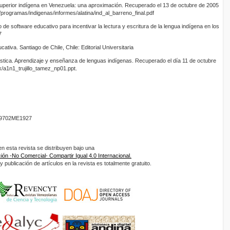
superior indígena en Venezuela: una aproximación. Recuperado el 13 de octubre de 2005
/programas/indigenas/informes/alatina/ind_al_barreno_final.pdf
 de software educativo para incentivar la lectura y escritura de la lengua indígena en los
7
ativa. Santiago de Chile, Chile: Editorial Universitaria
ngüística. Aprendizaje y enseñanza de lenguas indígenas. Recuperado el día 11 de octubre
/a1n1_trujillo_tamez_np01.ppt.
9702ME1927
 esta revista se distribuyen bajo una
ón -No Comercial- Compartir Igual 4.0 Internacional.
 publicación de artículos en la revista es totalmente gratuito.