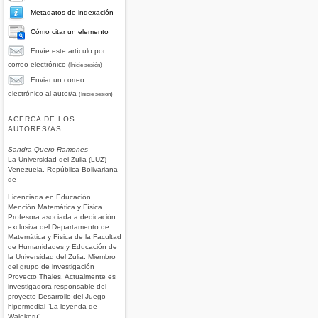
Metadatos de indexación
Cómo citar un elemento
Envíe este artículo por
correo electrónico
(Inicie sesión)
Enviar un correo
electrónico al autor/a
(Inicie sesión)
ACERCA DE LOS
AUTORES/AS
Sandra Quero Ramones
La Universidad del Zulia (LUZ)
Venezuela, República Bolivariana
de
Licenciada en Educación,
Mención Matemática y Física.
Profesora asociada a dedicación
exclusiva del Departamento de
Matemática y Física de la Facultad
de Humanidades y Educación de
la Universidad del Zulia. Miembro
del grupo de investigación
Proyecto Thales. Actualmente es
investigadora responsable del
proyecto Desarrollo del Juego
hipermedial “La leyenda de
Walekerü”.