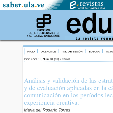
INICIO
ACERCA DE
INICIAR SESIÓN
BUSCAR
ACTU
Inicio
>
Vol. 10, Núm. 34 (10)
>
Torres
Análisis y validación de las estr
y de evaluación aplicadas en la c
comunicación en los períodos lec
experiencia creativa.
Maria del Rosario Torres