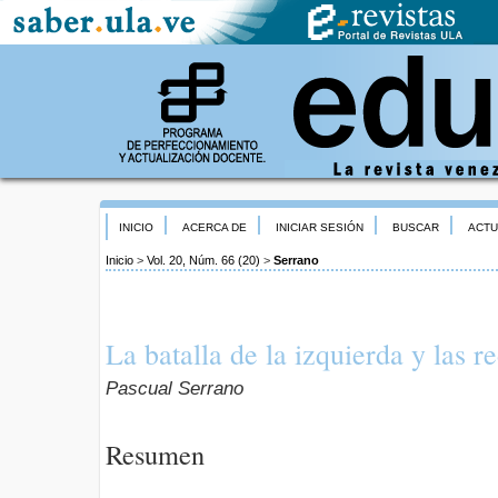
INICIO
ACERCA DE
INICIAR SESIÓN
BUSCAR
ACTU
Inicio
>
Vol. 20, Núm. 66 (20)
>
Serrano
La batalla de la izquierda y las r
Pascual Serrano
Resumen