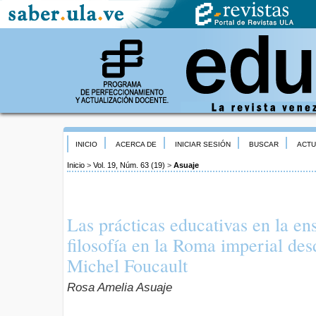
INICIO
ACERCA DE
INICIAR SESIÓN
BUSCAR
ACTU
Inicio
>
Vol. 19, Núm. 63 (19)
>
Asuaje
Las prácticas educativas en la en
filosofía en la Roma imperial des
Michel Foucault
Rosa Amelia Asuaje