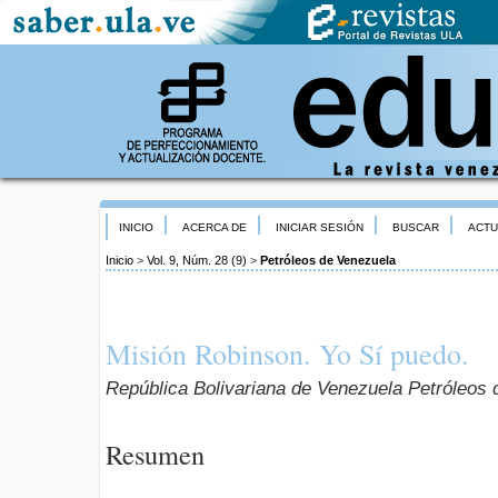
INICIO
ACERCA DE
INICIAR SESIÓN
BUSCAR
ACTU
Inicio
>
Vol. 9, Núm. 28 (9)
>
Petróleos de Venezuela
Misión Robinson. Yo Sí puedo.
República Bolivariana de Venezuela Petróleos
Resumen