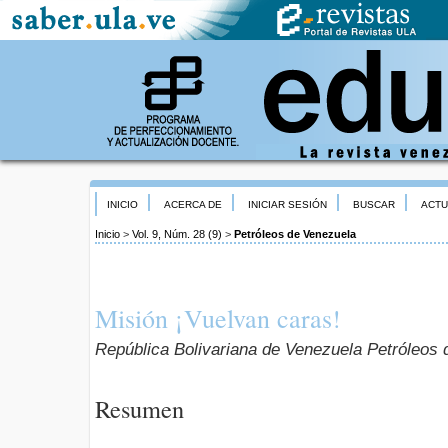
INICIO
ACERCA DE
INICIAR SESIÓN
BUSCAR
ACTU
Inicio
>
Vol. 9, Núm. 28 (9)
>
Petróleos de Venezuela
Misión ¡Vuelvan caras!
República Bolivariana de Venezuela Petróleos
Resumen