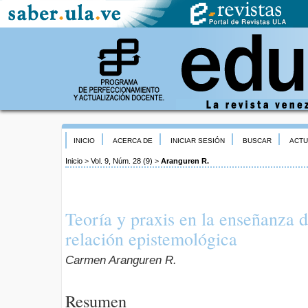
INICIO
ACERCA DE
INICIAR SESIÓN
BUSCAR
ACTU
Inicio
>
Vol. 9, Núm. 28 (9)
>
Aranguren R.
Teoría y praxis en la enseñanza d
relación epistemológica
Carmen Aranguren R.
Resumen