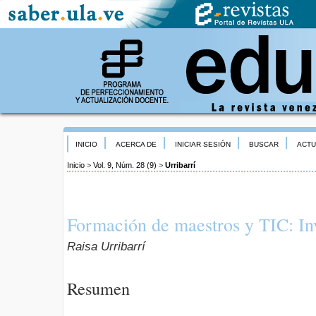
INICIO
ACERCA DE
INICIAR SESIÓN
BUSCAR
ACTU
Inicio
>
Vol. 9, Núm. 28 (9)
>
Urribarrí
Formación de maestros y TIC: In
Raisa Urribarrí
Resumen