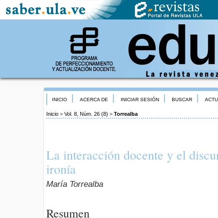
INICIO
ACERCA DE
INICIAR SESIÓN
BUSCAR
ACTU
Inicio
>
Vol. 8, Núm. 26 (8)
>
Torrealba
La interacción docente y el disc
ironía
María Torrealba
Resumen