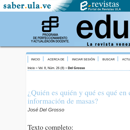
INICIO
ACERCA DE
INICIAR SESIÓN
BUSCAR
ACTU
Inicio
>
Vol. 8, Núm. 26 (8)
>
Del Grosso
¿Quién es quién y qué es qué en 
información de masas?
José Del Grosso
Texto completo: