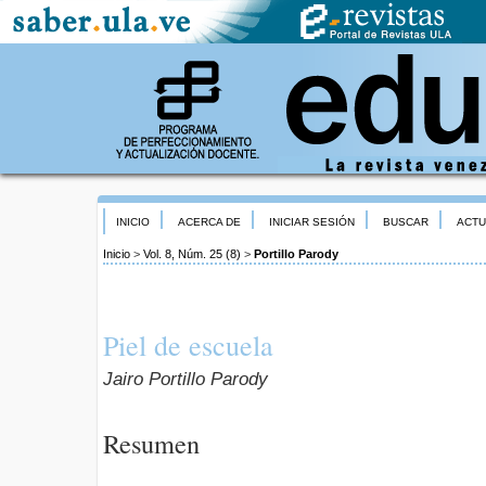
INICIO
ACERCA DE
INICIAR SESIÓN
BUSCAR
ACTU
Inicio
>
Vol. 8, Núm. 25 (8)
>
Portillo Parody
Piel de escuela
Jairo Portillo Parody
Resumen