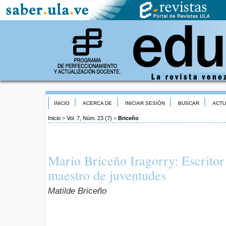
INICIO
ACERCA DE
INICIAR SESIÓN
BUSCAR
ACTU
Inicio
>
Vol. 7, Núm. 23 (7)
>
Briceño
Mario Briceño Iragorry: Escritor
maestro de juventudes
Matilde Briceño