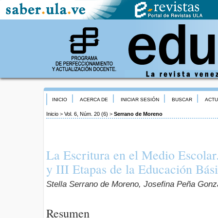
INICIO
ACERCA DE
INICIAR SESIÓN
BUSCAR
ACTU
Inicio
>
Vol. 6, Núm. 20 (6)
>
Serrano de Moreno
La Escritura en el Medio Escolar.
y III Etapas de la Educación Bás
Stella Serrano de Moreno, Josefina Peña Gonz
Resumen