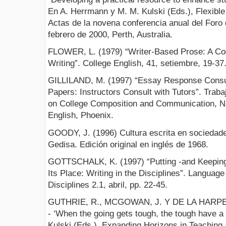
En A. Herrmann y M. M. Kulski (Eds.), Flexible 
Actas de la novena conferencia anual del Foro
febrero de 2000, Perth, Australia.
FLOWER, L. (1979) “Writer-Based Prose: A Cog
Writing”. College English, 41, setiembre, 19-37
GILLILAND, M. (1997) “Essay Response Consul
Papers: Instructors Consult with Tutors”. Trab
on College Composition and Communication, Na
English, Phoenix.
GOODY, J. (1996) Cultura escrita en sociedade
Gedisa. Edición original en inglés de 1968.
GOTTSCHALK, K. (1997) “Putting -and Keeping-
Its Place: Writing in the Disciplines”. Languag
Disciplines 2.1, abril, pp. 22-45.
GUTHRIE, R., MCGOWAN, J. Y DE LA HARPE, B.
- ‘When the going gets tough, the tough have a
Kulski (Eds.), Expanding Horizons in Teaching 