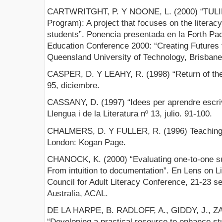
CARTWRITGHT, P. Y NOONE, L. (2000) “TULIP (
Program): A project that focuses on the literac
students”. Ponencia presentada en la Forth Paci
Education Conference 2000: “Creating Futures 
Queensland University of Technology, Brisbane,
CASPER, D. Y LEAHY, R. (1998) “Return of t
95, diciembre.
CASSANY, D. (1997) “Idees per aprendre escrivi
Llengua i de la Literatura nº 13, julio. 91-100.
CHALMERS, D. Y FULLER, R. (1996) Teaching fo
London: Kogan Page.
CHANOCK, K. (2000) “Evaluating one-to-one sup
From intuition to documentation”. En Lens on Li
Council for Adult Literacy Conference, 21-23 s
Australia, ACAL.
DE LA HARPE, B. RADLOFF, A., GIDDY, J., ZA
“Developing a practical resource to enhance stu