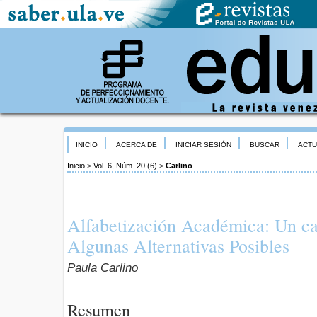
INICIO
ACERCA DE
INICIAR SESIÓN
BUSCAR
ACTU
Inicio
>
Vol. 6, Núm. 20 (6)
>
Carlino
Alfabetización Académica: Un c
Algunas Alternativas Posibles
Paula Carlino
Resumen