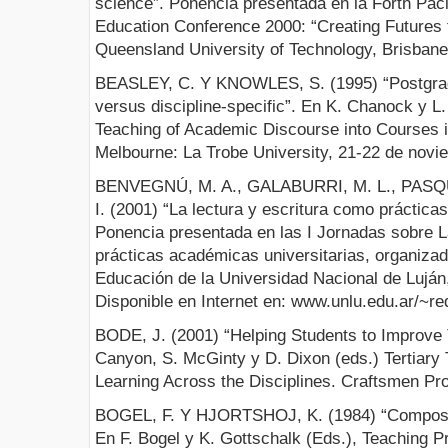
science”. Ponencia presentada en la Forth Pacif
Education Conference 2000: “Creating Futures 
Queensland University of Technology, Brisbane,
BEASLEY, C. Y KNOWLES, S. (1995) “Postgradua
versus discipline-specific”. En K. Chanock y L. 
Teaching of Academic Discourse into Courses in
Melbourne: La Trobe University, 21-22 de novi
BENVEGNÚ, M. A., GALABURRI, M. L., PAS
I. (2001) “La lectura y escritura como práctic
Ponencia presentada en las I Jornadas sobre La
prácticas académicas universitarias, organiza
Educación de la Universidad Nacional de Luján,
Disponible en Internet en: www.unlu.edu.ar/~r
BODE, J. (2001) “Helping Students to Improve T
Canyon, S. McGinty y D. Dixon (eds.) Tertiary 
Learning Across the Disciplines. Craftsmen Pro
BOGEL, F. Y HJORTSHOJ, K. (1984) “Composit
En F. Bogel y K. Gottschalk (Eds.), Teaching Pr