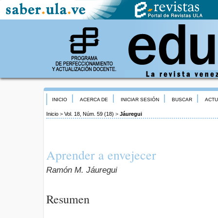
INICIO
ACERCA DE
INICIAR SESIÓN
BUSCAR
ACTU
Inicio
>
Vol. 18, Núm. 59 (18)
>
Jáuregui
Aprender a envejecer
Ramón M. Jáuregui
Resumen